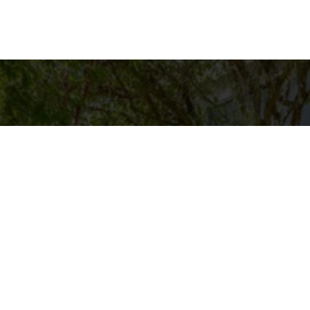
es para contato
Entre em Contat
Nome
ASAS BACANAS
pp
4-9125
E-mail
@CASASBACANAS.COM
Telefone
Mensagem