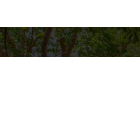
Detalh
EQUIPE C
WhatsA
(11) 9894
E-mail
CONTATO