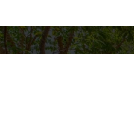
Detalh
EQUIPE C
WhatsA
(11) 9894
E-mail
CONTATO