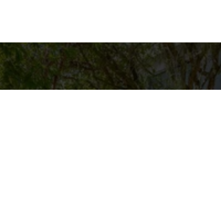
es para contato
Entre em Contat
Nome
ASAS BACANAS
pp
4-9125
E-mail
@CASASBACANAS.COM
Telefone
Mensagem