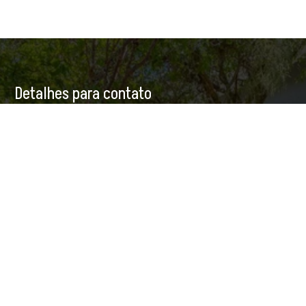
Detalhes para contato
EQUIPE CASAS BACANAS
WhatsApp
(11) 98944-9125
E-mail
CONTATO@CASASBACANAS.COM
Entre em Contato
Nome
E-mail
Telefone