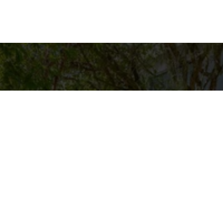
es para contato
Entre em Contat
Nome
ASAS BACANAS
pp
4-9125
E-mail
@CASASBACANAS.COM
Telefone
Mensagem