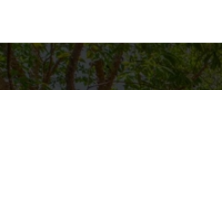
Detalh
EQUIPE C
WhatsA
(11) 9894
E-mail
CONTATO