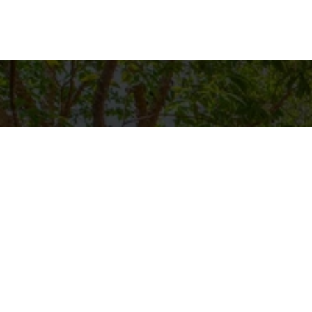
Detalh
EQUIPE C
WhatsA
(11) 9894
E-mail
CONTATO