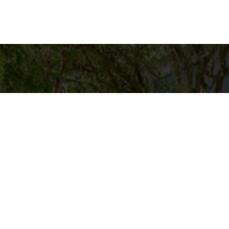
es para contato
Entre em Contat
Nome
ASAS BACANAS
pp
4-9125
E-mail
@CASASBACANAS.COM
Telefone
Mensagem