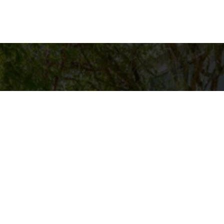
es para contato
Entre em Contat
Nome
ASAS BACANAS
pp
4-9125
E-mail
@CASASBACANAS.COM
Telefone
Mensagem