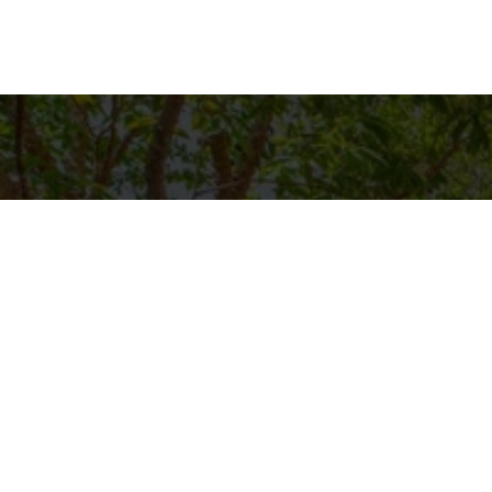
Detalh
EQUIPE C
WhatsA
(11) 9894
E-mail
CONTATO