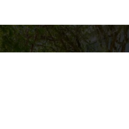
es para contato
Entre em Contat
Nome
ASAS BACANAS
pp
4-9125
E-mail
@CASASBACANAS.COM
Telefone
Mensagem