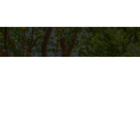
Detalh
EQUIPE C
WhatsA
(11) 9894
E-mail
CONTATO