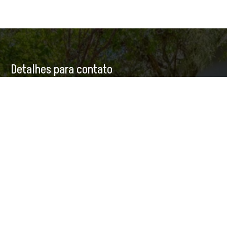
Detalhes para contato
EQUIPE CASAS BACANAS
WhatsApp
(11) 98944-9125
E-mail
CONTATO@CASASBACANAS.COM
Entre em Contato
Nome
E-mail
Telefone